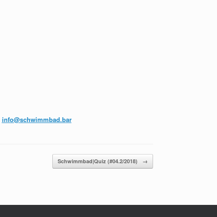
l
info@schwimmbad.bar
Schwimmbad|Quiz (#04.2/2018)
→