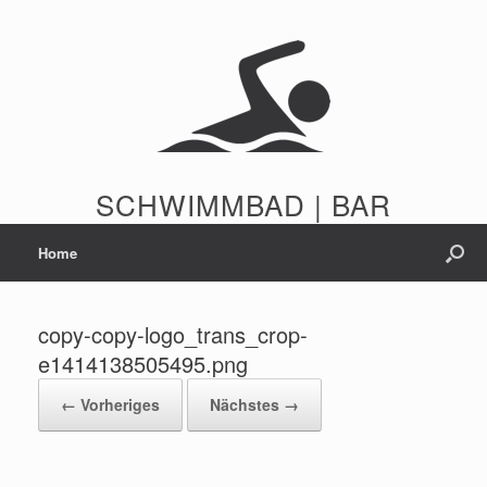
Zum
Inhalt
springen
SCHWIMMBAD | BAR
Home
copy-copy-logo_trans_crop-
e1414138505495.png
← Vorheriges
Nächstes →